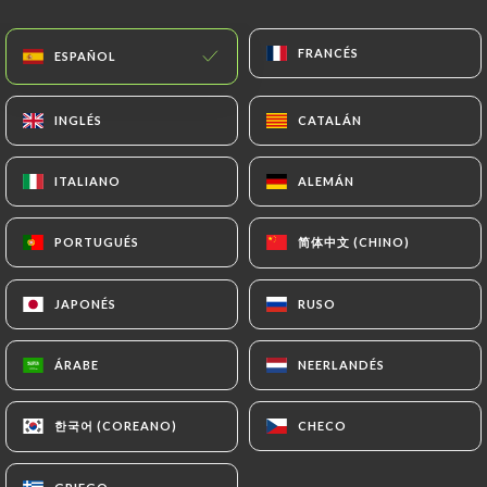
FRANCÉS
FRANCÉS
ESPAÑOL
ESPAÑOL
INGLÉS
INGLÉS
CATALÁN
CATALÁN
ITALIANO
ITALIANO
ALEMÁN
ALEMÁN
RESEÑA 344
简体中文 (CHINO)
简体中文 (CHINO)
PORTUGUÉS
PORTUGUÉS
COCINA FRANCESA
JAPONÉS
JAPONÉS
RUSO
RUSO
150 Carrer D'Aragó
08011 Barcelona Espagne
ÁRABE
ÁRABE
NEERLANDÉS
NEERLANDÉS
한국어 (COREANO)
한국어 (COREANO)
CHECO
CHECO
¿Quiénes somos?