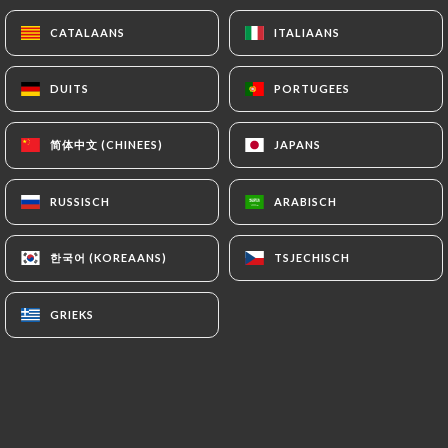
Boudin noir, pomme, cannelle, oignon frit et raisins
secs
CATALAANS
CATALAANS
ITALIAANS
ITALIAANS
12.80€
DUITS
DUITS
PORTUGEES
PORTUGEES
Normande
Poulet, Emmental, crème de champignons et cidre
简体中文 (CHINEES)
简体中文 (CHINEES)
JAPANS
JAPANS
13.20€
RUSSISCH
RUSSISCH
ARABISCH
ARABISCH
Alsacienne
Pomme de terre, oignon, lardons, emmental et
한국어 (KOREAANS)
한국어 (KOREAANS)
TSJECHISCH
TSJECHISCH
ciboulette
13.20€
GRIEKS
GRIEKS
le jazz
Roquefort, épinards et miel
12.80€